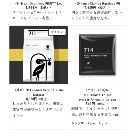
414 Brazil Guariroba FRUITY Lot
405 Kenya Kiambu Handege PB
1,944円
1,620円
スパイシー&フルーティー！ユ
明るく鮮やかな果実感に、むっ
ニークなブラジル浅煎り
ちりとした濃厚な甘さ。
オススメ
【バラ】Dipstyle |
【終売】711 Ecuador Servio Geisha
714 Panama Tri-Up
Natural
8,100円
Project『AMBER』Geisha
しっかりとした甘さと、複雑な
540円
繊細で、ゲイシャらしい透明
果実味が華やかなエクアドルゲ
感。気軽に試せる小さな一品。
イシャ
シトラス
ベリー
チョコ