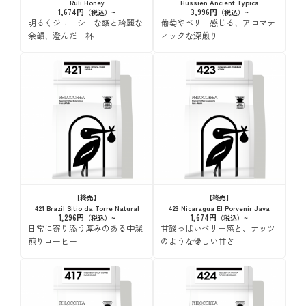
Ruli Honey
Hussien Ancient Typica
1,674円
3,996円
明るくジューシーな酸と綺麗な
葡萄やベリー感じる、アロマテ
余韻、澄んだ一杯
ィックな深煎り
【終売】
【終売】
421 Brazil Sitio da Torre Natural
423 Nicaragua El Porvenir Java
1,296円
1,674円
日常に寄り添う厚みのある中深
甘酸っぱいベリー感と、ナッツ
煎りコーヒー
のような優しい甘さ