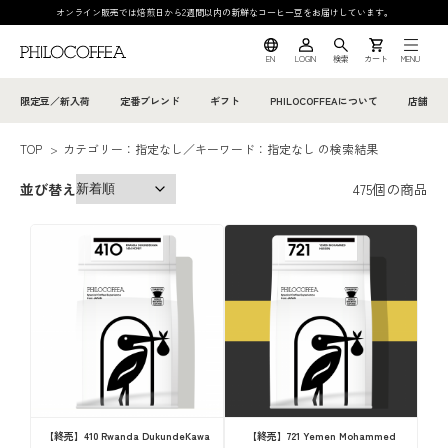
オンライン販売では焙煎日から2週間以内の新鮮なコーヒー豆をお届けしています。
EN
LOGIN
検索
カート
MENU
限定豆／新入荷
定番ブレンド
ギフト
PHILOCOFFEAについて
店舗
TOP
>
カテゴリー：指定なし／キーワード：指定なし の検索結果
並び替え
475
個の商品
【終売】410 Rwanda DukundeKawa
【終売】721 Yemen Mohammed