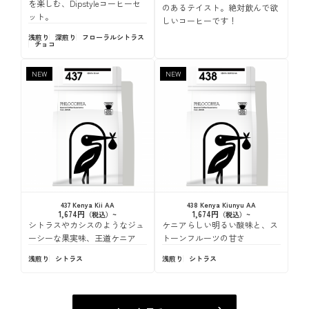
を楽しむ、Dipstyleコーヒーセ
のあるテイスト。絶対飲んで欲
ット。
しいコーヒーです！
浅煎り
深煎り
フローラル
シトラス
チョコ
NEW
NEW
437 Kenya Kii AA
438 Kenya Kiunyu AA
1,674円
1,674円
シトラスやカシスのようなジュ
ケニアらしい明るい酸味と、ス
ーシーな果実味、王道ケニア
トーンフルーツの甘さ
浅煎り
シトラス
浅煎り
シトラス