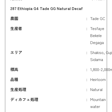
287 Ethiopia G4 Tade GG Natural Decaf
農園
Tade GC
生産者
Tesfaye
Bekele
Degaga
エリア
Shakiso, Guji
Sidama
標高
1,800-2,000
品種
Heirloom
生産処理
Natural
ディカフェ処理
Mountain
water