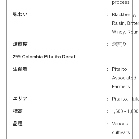
process
味わい
Blackberry,
Raisin, Bitter
Winey, Roun
焙煎度
深煎り
299 Colombia Pitalito Decaf
生産者
Pitalito
Associated
Farmers
エリア
Pitalito, Huil
標高
1,600 - 1,80
品種
Various
cultivars