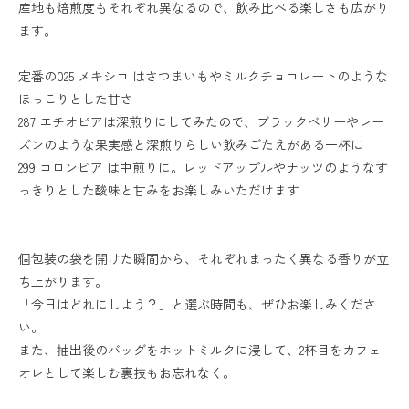
産地も焙煎度もそれぞれ異なるので、飲み比べる楽しさも広がり
ます。
定番の025 メキシコ はさつまいもやミルクチョコレートのような
ほっこりとした甘さ
287 エチオピアは深煎りにしてみたので、ブラックベリーやレー
ズンのような果実感と深煎りらしい飲みごたえがある一杯に
299 コロンビア は中煎りに。レッドアップルやナッツのようなす
っきりとした酸味と甘みをお楽しみいただけます
個包装の袋を開けた瞬間から、それぞれまったく異なる香りが立
ち上がります。
「今日はどれにしよう？」と選ぶ時間も、ぜひお楽しみくださ
い。
また、抽出後のバッグをホットミルクに浸して、2杯目をカフェ
オレとして楽しむ裏技もお忘れなく。