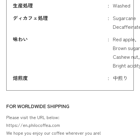
生産処理
Washed
ディカフェ処理
Sugarcane
Decaffeinat
味わい
Red apple,
Brown sugar
Cashew nut,
Bright acidit
焙煎度
中煎り
FOR WORLDWIDE SHIPPING
Please visit the URL below:
https://en.philocoffea.com
We hope you enjoy our coffee wherever you are!