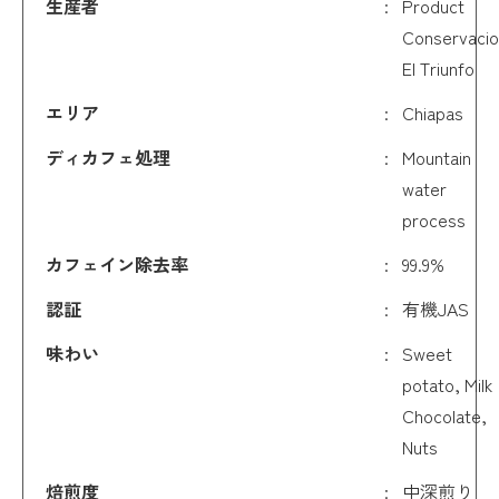
生産者
Product
Conservaci
El Triunfo
エリア
Chiapas
ディカフェ処理
Mountain
water
process
カフェイン除去率
99.9%
認証
有機JAS
味わい
Sweet
potato, Milk
Chocolate,
Nuts
焙煎度
中深煎り