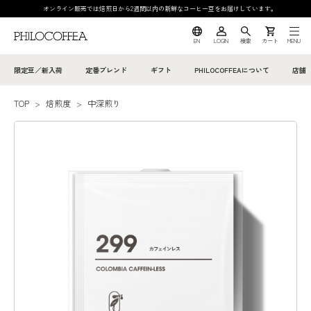
オンライン販売では焙煎日から2週間以内の新鮮なコーヒー豆をお届けしています。
EN
LOGIN
検索
カート
MENU
限定豆／新入荷
定番ブレンド
ギフト
PHILOCOFFEAについて
店舗
TOP
>
焙煎度
>
中深煎り