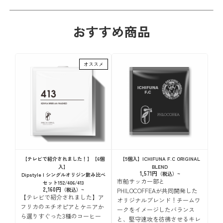
おすすめ商品
オススメ
【テレビで紹介されました！】【6個
【5個入】ICHIFUNA F.C ORIGINAL
入】
BLEND
1,571円
Dipstyle | シングルオリジン飲み比べ
市船サッカー部と
セット152/406/413
2,160円
PHILOCOFFEAが共同開発した
【テレビで紹介されました】ア
オリジナルブレンド！チームワ
フリカのエチオピアとケニアか
ークをイメージしたバランス
ら選りすぐった3種のコーヒー
と、堅守速攻を彷彿させるキレ