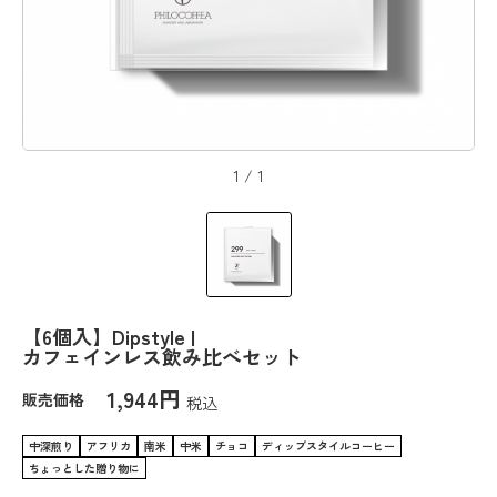
1
/
1
【6個入】Dipstyle |
カフェインレス飲み比べセット
1,944円
販売価格
税込
中深煎り
アフリカ
南米
中米
チョコ
ディップスタイルコーヒー
ちょっとした贈り物に