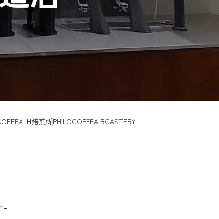
OCOFFEA 旧焙煎所
PHILOCOFFEA ROASTERY
1F