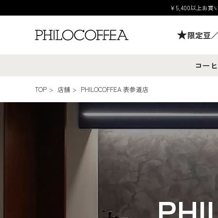
￥5,400以上
限定豆
コーヒ
TOP
>
店舗
>
PHILOCOFFEA 表参道店
PHI