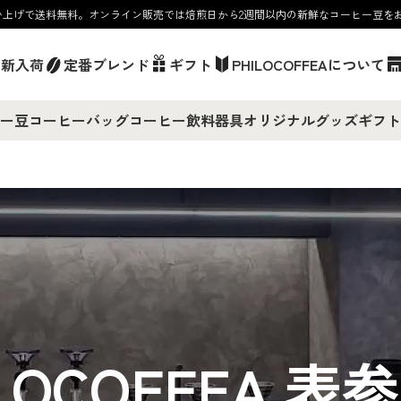
お買い上げで送料無料。オンライン販売では焙煎日から2週間以内の新鮮なコーヒー豆を
／新入荷
定番ブレンド
ギフト
PHILOCOFFEAについて
ー豆
コーヒーバッグ
コーヒー飲料
器具
オリジナルグッズ
ギフト
LOCOFFEA
表参