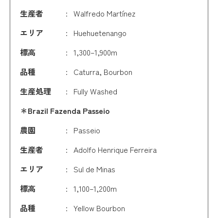
生産者
Walfredo Martínez
エリア
Huehuetenango
標高
1,300–1,900m
品種
Caturra, Bourbon
生産処理
Fully Washed
＊Brazil Fazenda Passeio
農園
Passeio
生産者
Adolfo Henrique Ferreira
エリア
Sul de Minas
標高
1,100–1,200m
品種
Yellow Bourbon