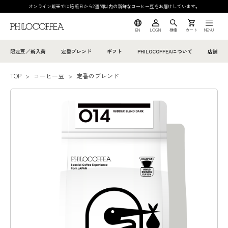
オンライン販売では焙煎日から2週間以内の新鮮なコーヒー豆をお届けしています。
EN
LOGIN
検索
カート
MENU
限定豆／新入荷
定番ブレンド
ギフト
PHILOCOFFEAについて
店舗
TOP
>
コーヒー豆
>
定番のブレンド