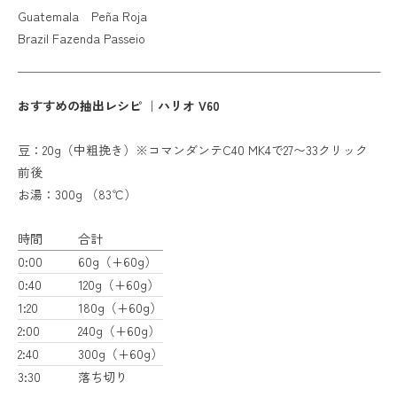
Guatemala Peña Roja
Brazil Fazenda Passeio
おすすめの抽出レシピ ｜ハリオ V60
豆：20g（中粗挽き）※コマンダンテC40 MK4で27〜33クリック
前後
お湯：300g （83℃）
時間
合計
0:00
60g（+60g）
0:40
120g（+60g）
1:20
180g（+60g）
2:00
240g（+60g）
2:40
300g（+60g）
3:30
落ち切り