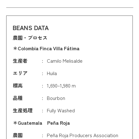
BEANS DATA
農園・プロセス
＊Colombia Finca Villa Fátima
生産者
Camilo Melisalde
エリア
Huila
標高
1,690–1,980 m
品種
Bourbon
生産処理
Fully Washed
＊Guatemala Peña Roja
農園
Peña Roja Producers Association