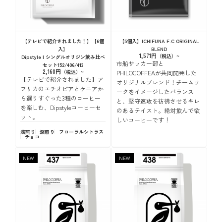
【テレビで紹介されました！】【6個
【5個入】ICHIFUNA F.C ORIGINAL
入】
BLEND
1,571円
Dipstyle | シングルオリジン飲み比べ
市船サッカー部と
セット152/406/413
2,160円
PHILOCOFFEAが共同開発した
【テレビで紹介されました】ア
オリジナルブレンド！チームワ
フリカのエチオピアとケニアか
ークをイメージしたバランス
ら選りすぐった3種のコーヒー
と、堅守速攻を彷彿させるキレ
を楽しむ、Dipstyleコーヒーセ
のあるテイスト。絶対飲んで欲
ット。
しいコーヒーです！
浅煎り
深煎り
フローラル
シトラス
チョコ
NEW
NEW