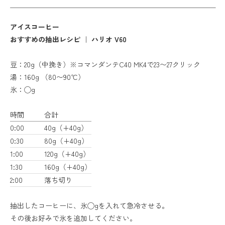
アイスコーヒー
おすすめの抽出レシピ ｜ ハリオ V60
豆：20g（中挽き）※コマンダンテC40 MK4で23〜27クリック
湯：160g （80〜90℃）
氷：◯g
時間
合計
0:00
40g（+40g）
0:30
80g（+40g）
1:00
120g（+40g）
1:30
160g（+40g）
2:00
落ち切り
抽出したコーヒーに、氷◯gを入れて急冷させる。
その後お好みで氷を追加してください。