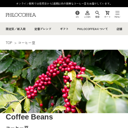
オンライン販売では焙煎日から2週間以内の新鮮なコーヒー豆をお届けしています。
EN
LOGIN
検索
カート
MENU
限定豆／新入荷
定番ブレンド
ギフト
PHILOCOFFEAについて
店舗
TOP
>
コーヒー豆
Coffee Beans
コーヒー豆