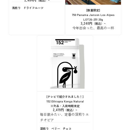
浅煎り
ドライフルーツ
【数量限定】
750 Panama Janson Los Alpes
LOT26-251 20g
3,240円
今年出会った、最高の一杯
【テレビで紹介されました！】
152 Ethiopia Konga Natural
※欠品・入荷時期未定
2,419円
毎日飲みたい、定番の深煎りエ
チオピア
深煎り
ベリー
チョコ