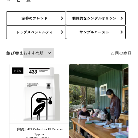
定番のブレンド
個性的なシングルオリジン
トップスペシャルティ
サンプルロースト
並び替え
23
個の商品
NEW
【終売】433 Colombia El Paraiso
Typica
2,484円