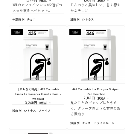
1,944円
じんわりと美味しい、甘く穏や
3種のカフェインレスが2個ずつ
かなチロソ
入った飲み比べセット。
浅煎り
シトラス
中深煎り
チョコ
NEW
NEW
【まもなく終売】435 Colombia
446 Colombia La Piragua Striped
Finca La Reserva Geisha Semi-
Red Bourbon
2,160円
Washed
見た目とのギャップにときめ
3,240円
く、グレープのような甘味のあ
浅煎り
シトラス
スパイス
る深煎り
深煎り
チョコ
ドライフルーツ