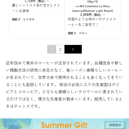
1,728円
（45g×5）
優しいシトラス系の甘さとクリ
>>430 Colombia La Mina
ーンな後味
Caturra(Medium Light Roast)
2,808円
洋酒のような味わいのアイスコ
浅煎り
シトラス
ーヒーをご自宅で！
浅煎り
ベリー
1
2
近年改めて南米のコーヒーが注目されています。品種改良や新し
い精製方法の研究に余念がなく、毎シーズン素晴らしいコーヒー
が生まれていて、世界大会で使用されることも多くなってきてい
ることにも起因しています。 粕谷のお気に入りの生産国はボリ
ビアとコロンビア。どちらも素晴らしいテロワールに恵まれてい
るだけではなく、偉大な生産者が数多くいます。販売していると
きはチャンスです。