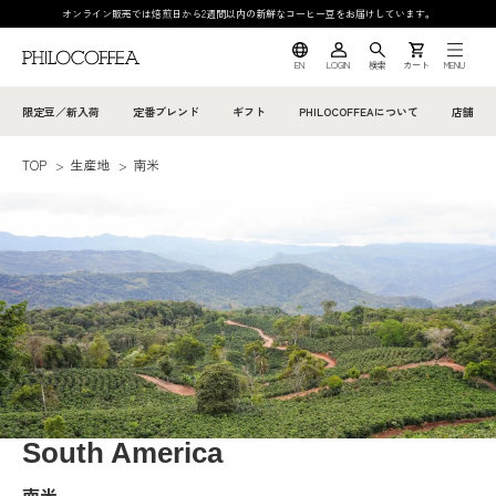
オンライン販売では焙煎日から2週間以内の新鮮なコーヒー豆をお届けしています。
EN
LOGIN
検索
カート
MENU
限定豆／新入荷
定番ブレンド
ギフト
PHILOCOFFEAについて
店舗
TOP
>
生産地
>
南米
South America
南米