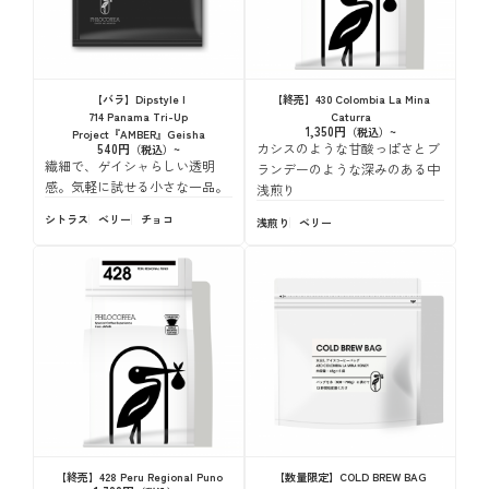
【バラ】Dipstyle |
【終売】430 Colombia La Mina
714 Panama Tri-Up
Caturra
1,350円
Project『AMBER』Geisha
カシスのような甘酸っぱさとブ
540円
繊細で、ゲイシャらしい透明
ランデーのような深みのある中
感。気軽に試せる小さな一品。
浅煎り
シトラス
ベリー
チョコ
浅煎り
ベリー
【終売】428 Peru Regional Puno
【数量限定】COLD BREW BAG