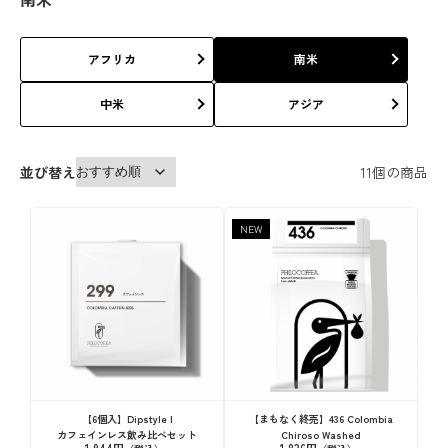
アフリカ
南米
中米
アジア
並び替え
11
個の商品
NEW
【まもなく終売】436 Colombia
【6個入】Dipstyle |
Chiroso Washed
カフェインレス飲み比べセット
1,836円