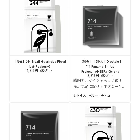
【終売】244 Brazil Guariroba Floral
【終売】【5個入】Dipstyle |
Lot(Peaberry)
714 Panama Tri-Up
1,512円
Project『AMBER』Geisha
2,916円
繊細で、ゲイシャらしい透明
感。気軽に試せる小さな一品。
シトラス
ベリー
チョコ