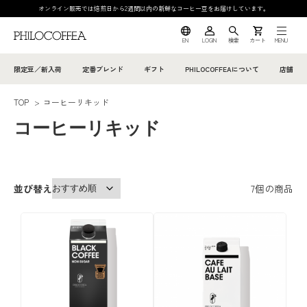
オンライン販売では焙煎日から2週間以内の新鮮なコーヒー豆をお届けしています。
EN
LOGIN
検索
カート
MENU
限定豆／新入荷
定番ブレンド
ギフト
PHILOCOFFEAについて
店舗
TOP
>
コーヒーリキッド
コーヒーリキッド
並び替え
7
個の商品