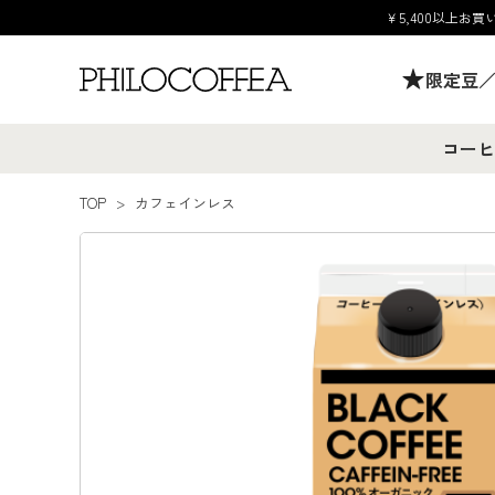
￥5,400以上
限定豆
コーヒ
TOP
>
カフェインレス