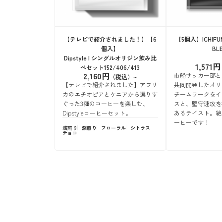
【テレビで紹介されました！】【6
【5個入】ICHIFUNA
個入】
BL
Dipstyle | シングルオリジン飲み比
1,571円
べセット152/406/413
2,160円
市船サッカー部とPH
【テレビで紹介されました】アフリ
共同開発したオリ
カのエチオピアとケニアから選りす
チームワークをイ
ぐった3種のコーヒーを楽しむ、
スと、堅守速攻を
Dipstyleコーヒーセット。
あるテイスト。絶
ーヒーです！
浅煎り
深煎り
フローラル
シトラス
チョコ