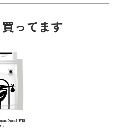
も買ってます
iapas Decaf 有機
AS