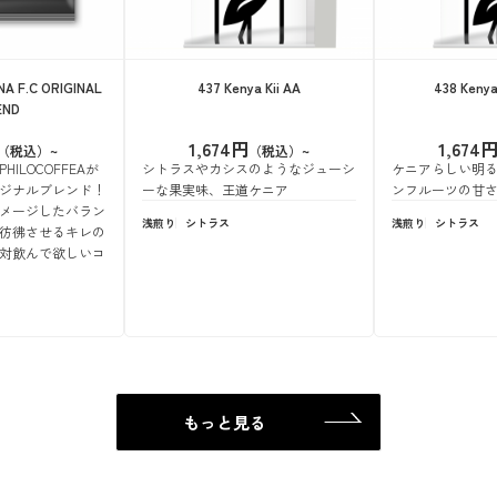
 F.C ORIGINAL
437 Kenya Kii AA
438 Kenya
END
1,674円
1,674
ILOCOFFEAが
シトラスやカシスのようなジューシ
ケニアらしい明
ジナルブレンド！
ーな果実味、王道ケニア
ンフルーツの甘
メージしたバラン
浅煎り
シトラス
浅煎り
シトラス
彷彿させるキレの
対飲んで欲しいコ
もっと見る