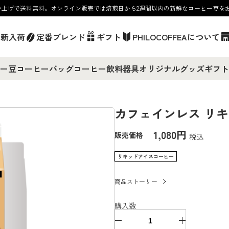
お買い上げで送料無料。オンライン販売では焙煎日から2週間以内の新鮮なコーヒー豆を
／新入荷
定番ブレンド
ギフト
PHILOCOFFEAについて
ー豆
コーヒーバッグ
コーヒー飲料
器具
オリジナルグッズ
ギフト
カフェインレス リ
1,080円
販売価格
税込
リキッドアイスコーヒー
商品ストーリー
購入数