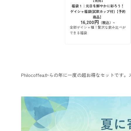
【完売】
福袋１｜元日を鮮やかに彩ろう！
ゲイシャ福袋(試飲カップ付)【予約
商品】
16,200円
全部ゲイシャ種！贅沢な飲み比べが
できる福袋
Philocoffeaからの年に一度の超お得なセット