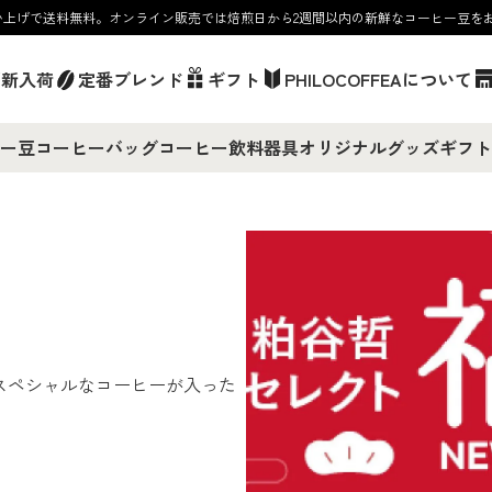
お買い上げで送料無料。オンライン販売では焙煎日から2週間以内の新鮮なコーヒー豆を
／新入荷
定番ブレンド
ギフト
PHILOCOFFEAについて
ー豆
コーヒーバッグ
コーヒー飲料
器具
オリジナルグッズ
ギフト
す。スペシャルなコーヒーが入った