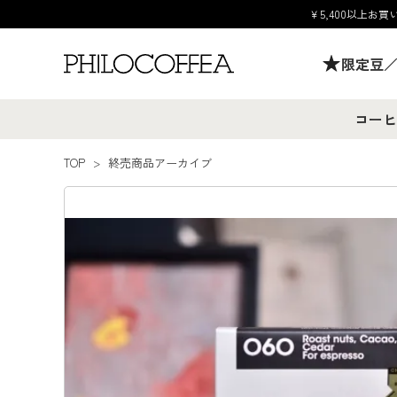
￥5,400以上
限定豆
コーヒ
TOP
>
終売商品アーカイブ