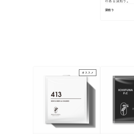
のある深煎り。
深煎り
オススメ