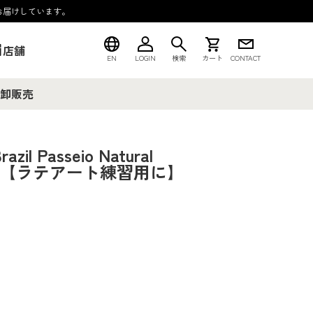
お届けしています。
店舗
EN
LOGIN
検索
カート
CONTACT
卸販売
l Passeio Natural
オ【ラテアート練習用に】