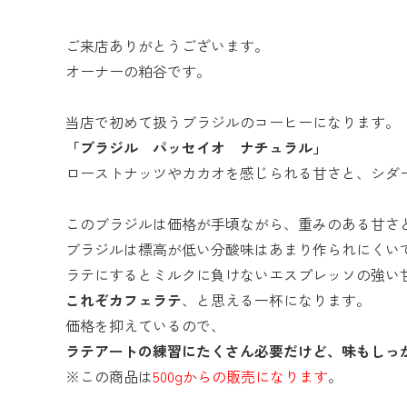
ご来店ありがとうございます。
オーナーの粕谷です。
当店で初めて扱うブラジルのコーヒーになります。
「ブラジル パッセイオ ナチュラル」
ローストナッツやカカオを感じられる甘さと、シダ
このブラジルは価格が手頃ながら、重みのある甘さ
ブラジルは標高が低い分酸味はあまり作られにくい
ラテにするとミルクに負けないエスプレッソの強い
これぞカフェラテ
、と思える一杯になります。
価格を抑えているので、
ラテアートの練習にたくさん必要だけど、味もしっ
※この商品は
500gからの販売になります
。