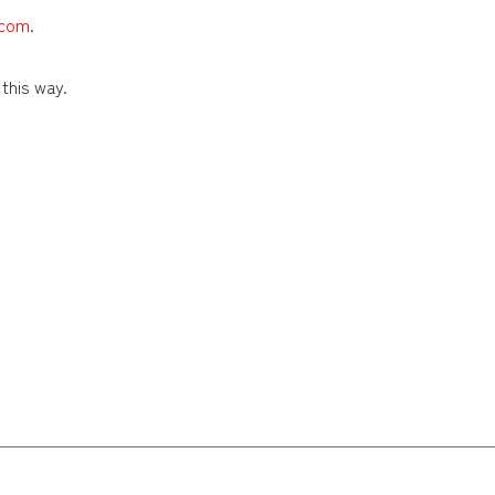
.com
.
this way.