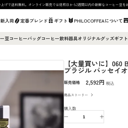
お買い上げで送料無料。オンライン販売では焙煎日から2週間以内の新鮮なコーヒー豆を
／新入荷
定番ブレンド
ギフト
PHILOCOFFEAについて
ー豆
コーヒーバッグ
コーヒー飲料
器具
オリジナルグッズ
ギフト
【大量買いに】060 Brazi
ブラジル パッセイ
2,592円
販売価格
税込
商品ストーリー
購入数