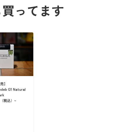
も買ってます
終売】
edeb G1 Natural
ark