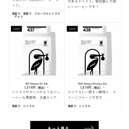
のあるテイスト。絶対飲んで欲
ット。
しいコーヒーです！
浅煎り
深煎り
フローラル
シトラス
チョコ
NEW
NEW
437 Kenya Kii AA
438 Kenya Kiunyu AA
1,674円
1,674円
シトラスやカシスのようなジュ
ケニアらしい明るい酸味と、ス
ーシーな果実味、王道ケニア
トーンフルーツの甘さ
浅煎り
シトラス
浅煎り
シトラス
もっと見る