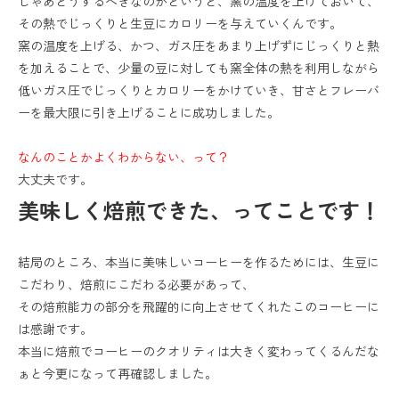
じゃあどうするべきなのかというと、窯の温度を上げておいて、
その熱でじっくりと生豆にカロリーを与えていくんです。
窯の温度を上げる、かつ、ガス圧をあまり上げずにじっくりと熱
を加えることで、少量の豆に対しても窯全体の熱を利用しながら
低いガス圧でじっくりとカロリーをかけていき、甘さとフレーバ
ーを最大限に引き上げることに成功しました。
なんのことかよくわからない、って？
大丈夫です。
美味しく焙煎できた、ってことです！
結局のところ、本当に美味しいコーヒーを作るためには、生豆に
こだわり、焙煎にこだわる必要があって、
その焙煎能力の部分を飛躍的に向上させてくれたこのコーヒーに
は感謝です。
本当に焙煎でコーヒーのクオリティは大きく変わってくるんだな
ぁと今更になって再確認しました。