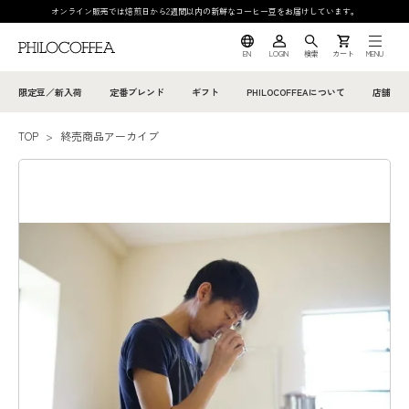
オンライン販売では焙煎日から2週間以内の新鮮なコーヒー豆をお届けしています。
EN
LOGIN
検索
カート
MENU
限定豆／新入荷
定番ブレンド
ギフト
PHILOCOFFEAについて
店舗
TOP
>
終売商品アーカイブ